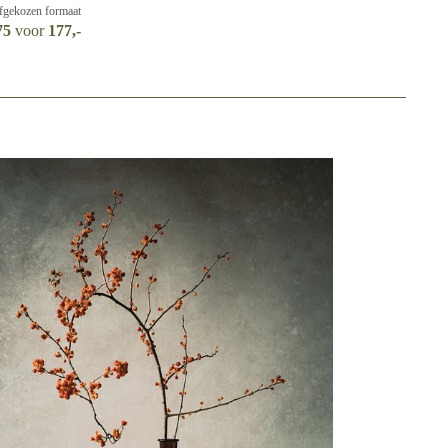
lfgekozen formaat
75
voor
177,-