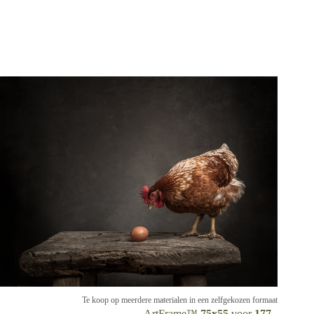
Te koop op meerdere materialen in een zelfgekozen formaat
ArtFrame™
75x55
voor
177,-