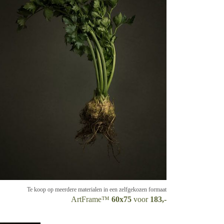
Te koop op meerdere materialen in een zelfgekozen formaat
ArtFrame™
60x75
voor
183,-