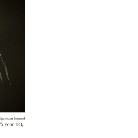
lfgekozen formaat
75
voor
183,-