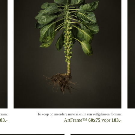
ormaat
Te koop op meerdere materialen in een zelfgekozen formaat
83,-
ArtFrame™
60x75
voor
183,-