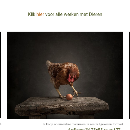
Klik
hier
voor alle werken met Dieren
t
Te koop op meerdere materialen in een zelfgekozen formaat
-
ArtFrame™
75x55
voor
177,-