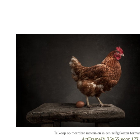
Te koop op meerdere materialen in een zelfgekozen formaa
ArtFrame™
75x55
voor
177,