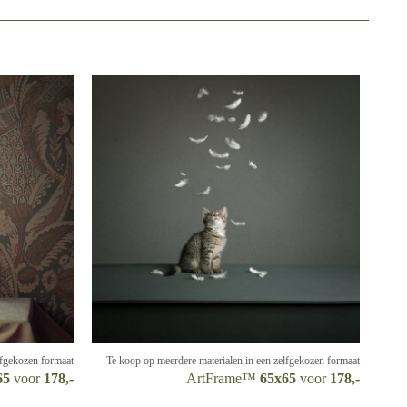
lfgekozen formaat
Te koop op meerdere materialen in een zelfgekozen formaat
65
voor
178,-
ArtFrame™
65x65
voor
178,-