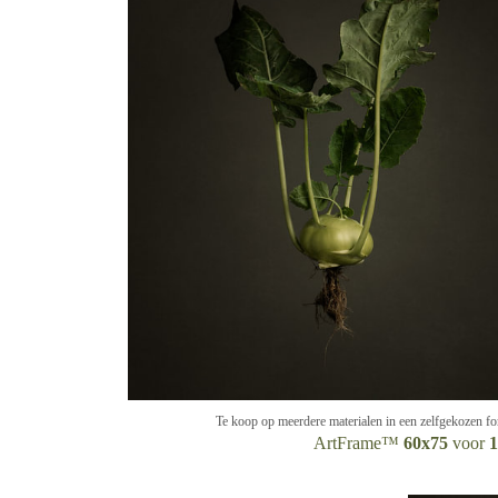
Te koop op meerdere materialen in een zelfgekozen f
ArtFrame™
60x75
voor
1