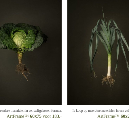
Te koop op meerdere materialen in een ze
erdere materialen in een zelfgekozen formaat
ArtFrame™
60x
ArtFrame™
60x75
voor
183,-