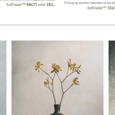
Te koop op meerdere materialen in een ze
ArtFrame™
60x75
voor
183,-
ArtFrame™
55x